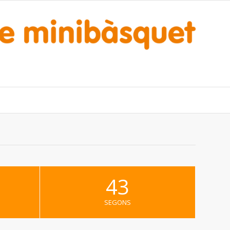
42
SEGONS