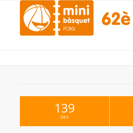
139
DIES