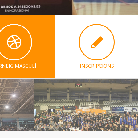
RNEIG MASCULÍ
INSCRIPCIONS
s i campions
Campiones i campions A2, B, C i D del
Molinet
61è Trofeu Molinet de minibàsquet
01/01/2025