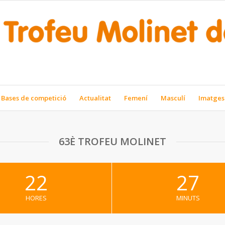
Bases de competició
Actualitat
Femení
Masculí
Imatges
63È TROFEU MOLINET
22
27
HORES
MINUTS