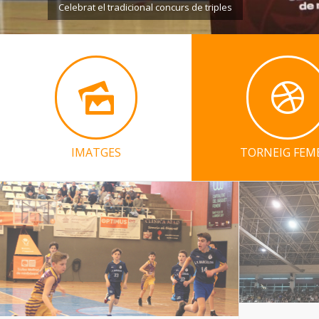
IMATGES
TORNEIG FEM
62è Trofeu M
La 62a arriba als 126 equips
disponibles
11/11/2025
04/10/2025