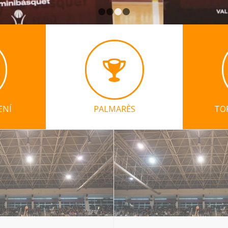
ENÍ
PALMARÈS
TO
olinet – Horaris
Joventut i Barça, campione
de Nivell A del 62è Trofeu 
05/01/2025