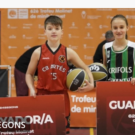
1
2
3
4