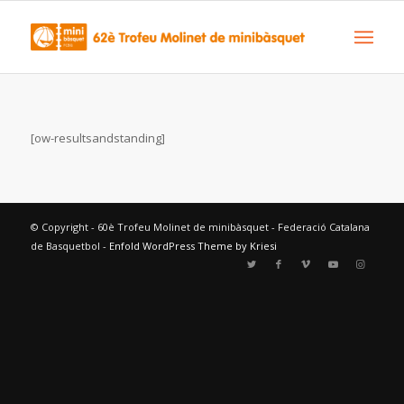
[ow-resultsandstanding]
© Copyright - 60è Trofeu Molinet de minibàsquet - Federació Catalana
de Basquetbol -
Enfold WordPress Theme by Kriesi