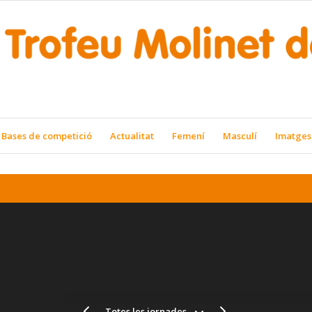
Bases de competició
Actualitat
Femení
Masculí
Imatges
Totes les jornades