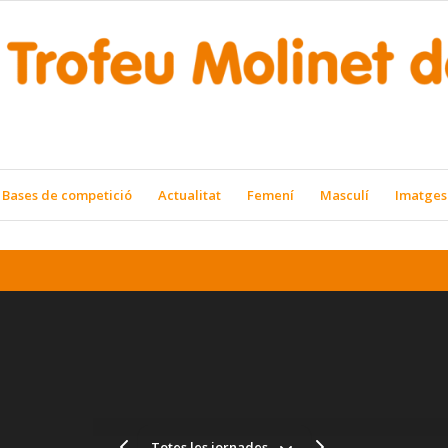
Bases de competició
Actualitat
Femení
Masculí
Imatges
Totes les jornades