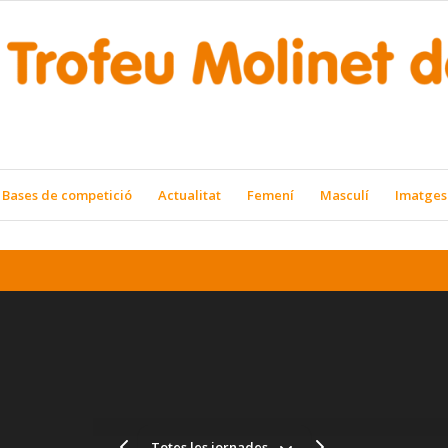
Bases de competició
Actualitat
Femení
Masculí
Imatges
Totes les jornades